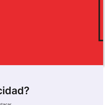
cidad?
tacar.