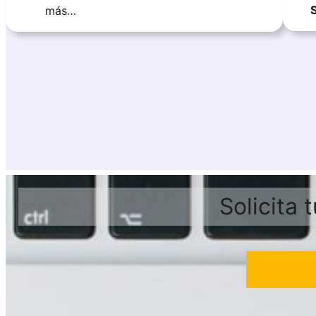
más…
Solicita