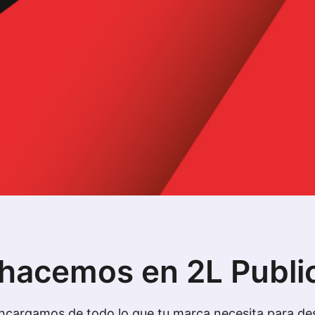
hacemos en 2L Publi
ncargamos de todo lo que tu marca necesita para des