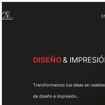
Skip
to
5%
content
DISEÑO
& IMPRESI
Transformamos tus ideas en realidad
de diseño e impresión..