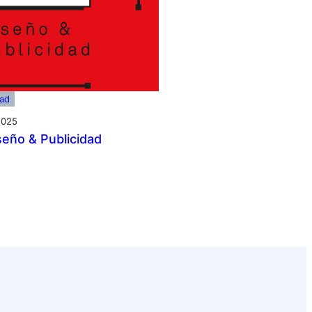
dad
2025
seño & Publicidad