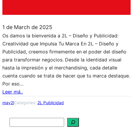
1 de March de 2025
Os damos la bienvenida a 2L – Diseño y Publicidad:
Creatividad que Impulsa Tu Marca En 2L – Diseño y
Publicidad, creemos firmemente en el poder del diseño
para transformar negocios. Desde la identidad visual
hasta la impresión y el merchandising, cada detalle
cuenta cuando se trata de hacer que tu marca destaque.
Por eso…
Leer má..
may2l
Categories:
2L Publicidad
S
e
a
r
c
h