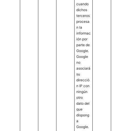
cuando
dichos
terceros
procesa
n la
informac
ión por
parte de
Google.
Google
no
asociará
su
direcció
n IP con
ningún
otro
dato del
que
dispong
a
Google.