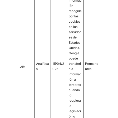
informac
ión
recogida
por las
cookies
en los
servidor
es de
Estados
Unidos.
Google
puede
Analítica
15/04/2
transferi
Permane
_ga
s
026
r la
ntes
informac
ión a
terceros
cuando
lo
requiera
la
legislaci
ón o