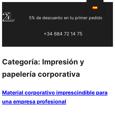
Saltar
al
5% de descuento en tu primer pedido
contenido
+34 684 72 14 75
Categoría:
Impresión y
papelería corporativa
Material corporativo imprescindible para
una empresa profesional