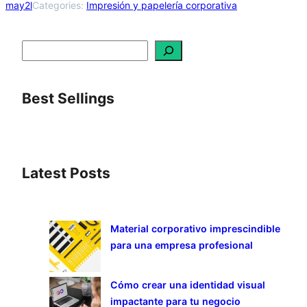
may2l
Categories:
Impresión y papelería corporativa
B
u
s
c
a
r
Best Sellings
Latest Posts
Material corporativo imprescindible
para una empresa profesional
Cómo crear una identidad visual
impactante para tu negocio